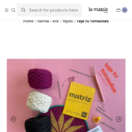
Experimentar, crear, hacer y deshacer, probar, imaginar y volver a
hacer.
0
home
tienda
kits
tejido
teje tu tomaollas