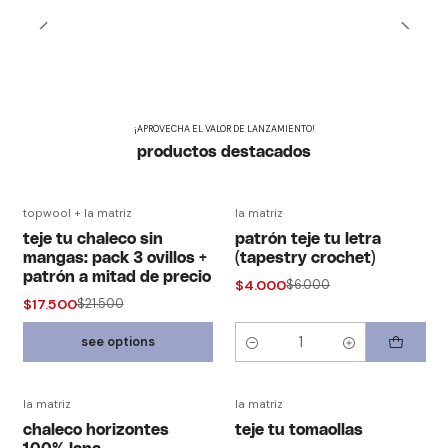
kits
¡APROVECHA EL VALOR DE LANZAMIENTO!
productos destacados
topwool + la matriz
la matriz
-19% off
-33% off
teje tu chaleco sin
patrón teje tu letra
mangas: pack 3 ovillos +
(tapestry crochet)
patrón a mitad de precio
$4.000
$6.000
$17.500
$21.500
see options
Quantity
la matriz
la matriz
chaleco horizontes
teje tu tomaollas