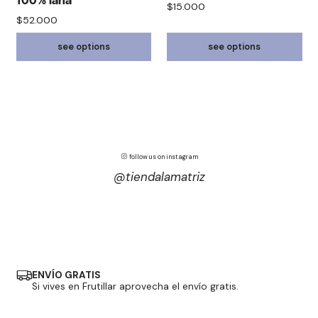
100% lana
$15.000
$52.000
see options
see options
follow us on instagram
@tiendalamatriz
ENVÍO GRATIS
Si vives en Frutillar aprovecha el envío gratis.