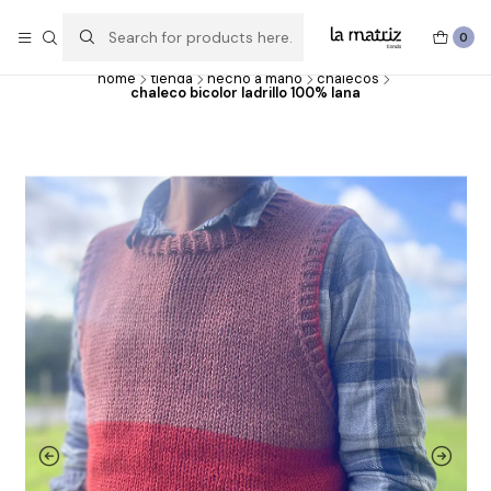
Experimentar, crear, hacer y deshacer, probar, imaginar y volver a
hacer.
0
home
tienda
hecho a mano
chalecos
chaleco bicolor ladrillo 100% lana