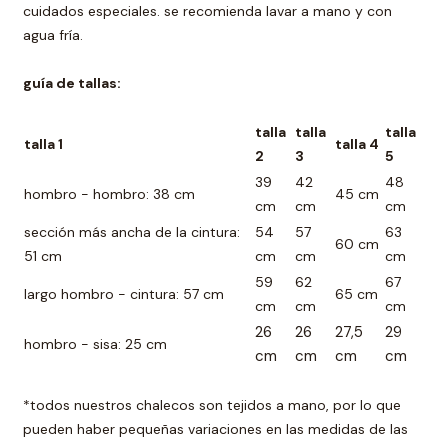
cuidados especiales. se recomienda lavar a mano y con
agua fría.
guía de tallas:
talla
talla
talla
talla 1
talla 4
2
3
5
39
42
48
hombro - hombro: 38 cm
45 cm
cm
cm
cm
sección más ancha de la cintura:
54
57
63
60 cm
51 cm
cm
cm
cm
59
62
67
largo hombro - cintura: 57 cm
65 cm
cm
cm
cm
26
26
27,5
29
hombro - sisa: 25 cm
cm
cm
cm
cm
*todos nuestros chalecos son tejidos a mano, por lo que
pueden haber pequeñas variaciones en las medidas de las