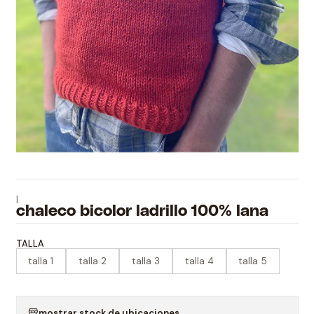
|
chaleco bicolor ladrillo 100% lana
TALLA
talla 1
talla 2
talla 3
talla 4
talla 5
mostrar stock de ubicaciones