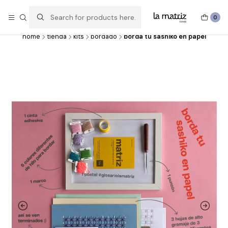
Experimentar, crear, hacer y deshacer, probar, imaginar y volver a
hacer.
0
home
tienda
kits
bordado
borda tu sashiko en papel