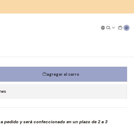
lana
CL
0
a & arcilla 100% lana
agregar al carro
nes
 a pedido y será confeccionado en un plazo de 2 a 3