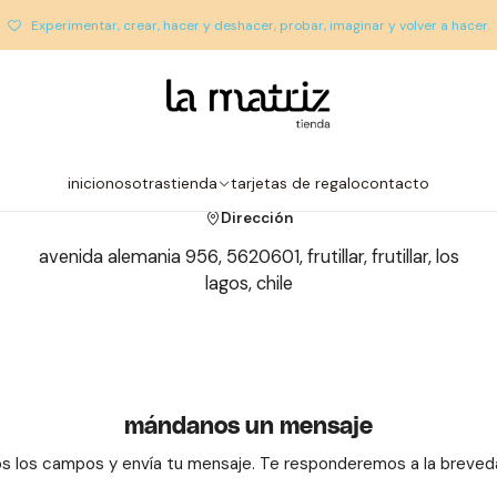
inicio
Contacto
Experimentar, crear, hacer y deshacer, probar, imaginar y volver a hacer.
contáctanos
ontrar todos los canales disponibles mediante los cuales nos p
inicio
nosotras
tienda
tarjetas de regalo
contacto
Dirección
avenida alemania 956, 5620601, frutillar, frutillar, los
lagos, chile
mándanos un mensaje
os los campos y envía tu mensaje. Te responderemos a la breveda