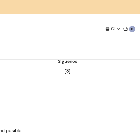
CL
0
uedes contactar.
Síguenos
d posible.