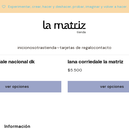
inicio
tienda
hilados
lana corriedale
Experimentar, crear, hacer y deshacer, probar, imaginar y volver a hacer.
lana corriedale
nuestras favoritas! La lana corriedale abriga, es resistente y dura
inicio
nosotras
tienda
tarjetas de regalo
contacto
la matriz
dale nacional dk
lana corriedale la matriz
$5.500
ver opciones
ver opciones
Información