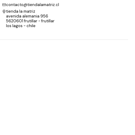
contacto@tiendalamatriz.cl
tienda la matriz
avenida alemania 956
5620601 frutillar - frutillar
los lagos - chile