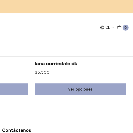
CL
filtros
0
dera.
arte 59
lana corriedale dk
$5.500
ver opciones
Contáctanos