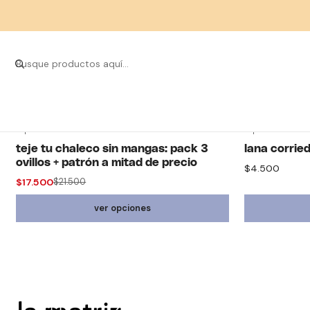
¡De 
topwool + la matriz
topwool
-19% off
teje tu chaleco sin mangas: pack 3
lana corrie
ovillos + patrón a mitad de precio
$4.500
$17.500
$21.500
ver opciones